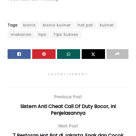
Tags:
bisnis
bisnis kuliner
hot pot
kuliner
makanan
tips
Tips Sukses
ADVERTISEMENT
Previous Post
Sistem Anti Cheat Call Of Duty Bocor, Ini
Penjelasannya
Next Post
7 Restoran Hot Pot di Jakarta, Enak dan Cocok