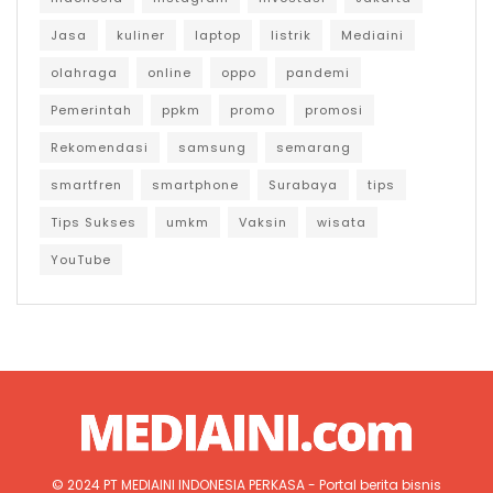
Jasa
kuliner
laptop
listrik
Mediaini
olahraga
online
oppo
pandemi
Pemerintah
ppkm
promo
promosi
Rekomendasi
samsung
semarang
smartfren
smartphone
Surabaya
tips
Tips Sukses
umkm
Vaksin
wisata
YouTube
© 2024
PT MEDIAINI INDONESIA PERKASA
- Portal berita bisnis