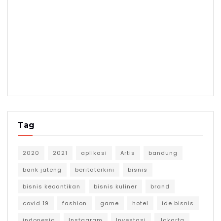
Tag
2020
2021
aplikasi
Artis
bandung
bank jateng
beritaterkini
bisnis
bisnis kecantikan
bisnis kuliner
brand
covid 19
fashion
game
hotel
ide bisnis
indonesia
Instagram
Investasi
Jakarta