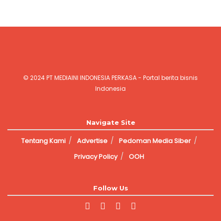
© 2024
PT MEDIAINI INDONESIA PERKASA
- Portal berita bisnis
Indonesia
Jasa Pembuatan Website
Navigate Site
Tentang Kami
Advertise
Pedoman Media Siber
Privacy Policy
OOH
Follow Us