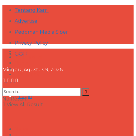
Tentang Kami
Advertise
Pedoman Media Siber
Privacy Policy
News
OOH
Info Terkini
Bisnis
Branding & Promosi
Minggu, Agustus 9, 2026
Tips & Trik
Login
No Result
View All Result
News
Info Terkini