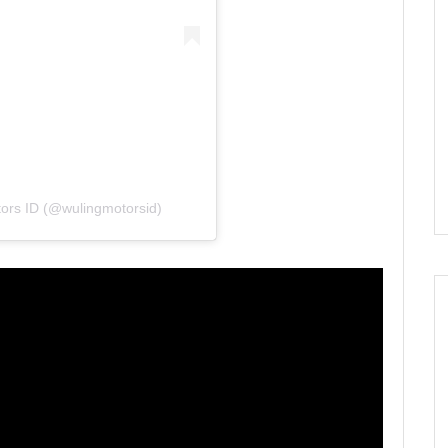
ors ID (@wulingmotorsid)