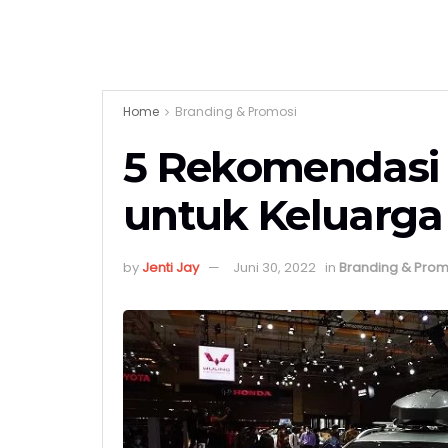
Home
Branding & Promosi
5 Rekomendasi 
untuk Keluarga
by
Jenti Jay
Juni 30, 2022
in
Branding & Prom