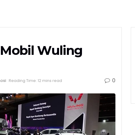
Mobil Wuling
0
osi
Reading Time: 12 mins read