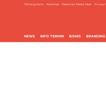
Tentang Kami
Advertise
Pedoman Media Siber
Privacy 
NEWS
INFO TERKINI
BISNIS
BRANDING