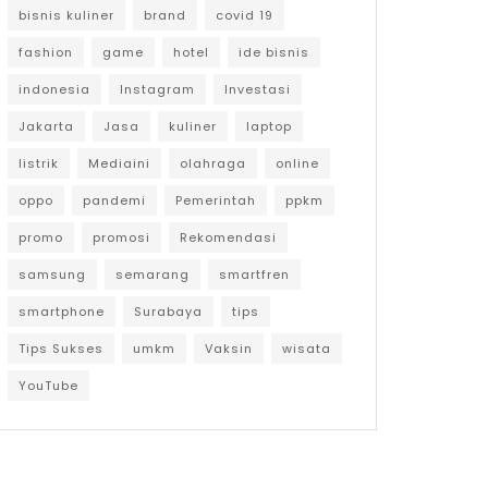
bisnis kuliner
brand
covid 19
fashion
game
hotel
ide bisnis
indonesia
Instagram
Investasi
Jakarta
Jasa
kuliner
laptop
listrik
Mediaini
olahraga
online
oppo
pandemi
Pemerintah
ppkm
promo
promosi
Rekomendasi
samsung
semarang
smartfren
smartphone
Surabaya
tips
Tips Sukses
umkm
Vaksin
wisata
YouTube