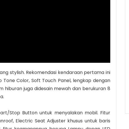
 yang stylish. Rekomendasi kendaraan pertama ini
o Tone Color, Soft Touch Panel, lengkap dengan
stem hiburan juga didesain mewah dan berukuran 8
a.
rt/Stop Button untuk menyalakan mobil. Fitur
unroof, Electric Seat Adjuster khusus untuk baris
k fitur keamanannya berupa Lampu depan LED