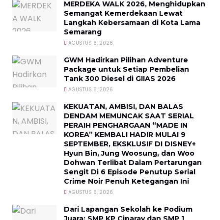
MERDEKA WALK 2026, Menghidupkan
Semangat Kemerdekaan Lewat
Langkah Kebersamaan di Kota Lama
Semarang
AGUSTUS 6, 2026
GWM Hadirkan Pilihan Adventure
Package untuk Setiap Pembelian
Tank 300 Diesel di GIIAS 2026
AGUSTUS 6, 2026
KEKUATAN, AMBISI, DAN BALAS
DENDAM MEMUNCAK SAAT SERIAL
PERAIH PENGHARGAAN “MADE IN
KOREA” KEMBALI HADIR MULAI 9
SEPTEMBER, EKSKLUSIF DI DISNEY+
Hyun Bin, Jung Woosung, dan Woo
Dohwan Terlibat Dalam Pertarungan
Sengit Di 6 Episode Penutup Serial
Crime Noir Penuh Ketegangan Ini
AGUSTUS 6, 2026
Dari Lapangan Sekolah ke Podium
Juara: SMP KP Ciparay dan SMP 1