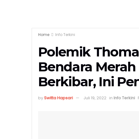
Home
Info Terkini
Polemik Thoma
Bendara Merah 
Berkibar, Ini P
by
Switta Hapsari
Juli 19, 2022
in
Info Terkini