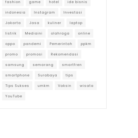
fashion
game
hotel
ide bisnis
indonesia
Instagram
Investasi
Jakarta
Jasa
kuliner
laptop
listrik
Mediaini
olahraga
online
oppo
pandemi
Pemerintah
ppkm
promo
promosi
Rekomendasi
samsung
semarang
smartfren
smartphone
Surabaya
tips
Tips Sukses
umkm
Vaksin
wisata
YouTube