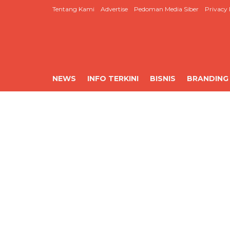
Tentang Kami
Advertise
Pedoman Media Siber
Privacy 
NEWS
INFO TERKINI
BISNIS
BRANDING