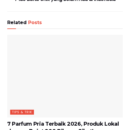
Related
Posts
TIPS & TRIK
7 Parfum Pria Terbaik 2026, Produk Lokal