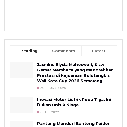
Trending
Comments
Latest
Jasmine Elysia Maheswari, Siswi
Gemar Membaca yang Menorehkan
Prestasi di Kejuaraan Bulutangkis
Wali Kota Cup 2026 Semarang
AGUSTUS 6, 2026
Inovasi Motor Listrik Roda Tiga, Ini
Bukan untuk Niaga
JULI 15, 2022
Pantang Mundur! Banteng Raider