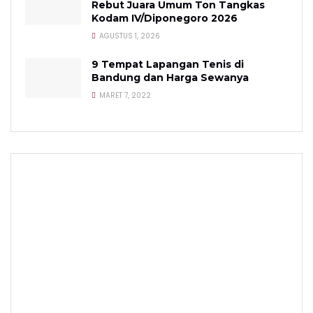
Rebut Juara Umum Ton Tangkas
Kodam IV/Diponegoro 2026
AGUSTUS 1, 2026
9 Tempat Lapangan Tenis di
Bandung dan Harga Sewanya
MARET 7, 2022