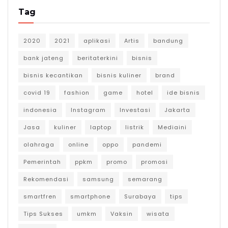
Tag
2020
2021
aplikasi
Artis
bandung
bank jateng
beritaterkini
bisnis
bisnis kecantikan
bisnis kuliner
brand
covid 19
fashion
game
hotel
ide bisnis
indonesia
Instagram
Investasi
Jakarta
Jasa
kuliner
laptop
listrik
Mediaini
olahraga
online
oppo
pandemi
Pemerintah
ppkm
promo
promosi
Rekomendasi
samsung
semarang
smartfren
smartphone
Surabaya
tips
Tips Sukses
umkm
Vaksin
wisata