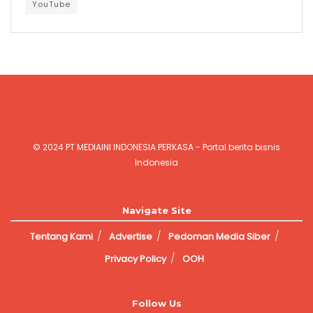
YouTube
© 2024
PT MEDIAINI INDONESIA PERKASA
- Portal berita bisnis
Indonesia
Jasa Pembuatan Website
Navigate Site
Tentang Kami
Advertise
Pedoman Media Siber
Privacy Policy
OOH
Follow Us