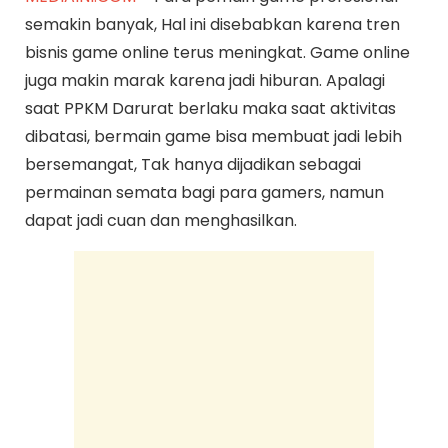
semakin banyak, Hal ini disebabkan karena tren
bisnis game online terus meningkat. Game online
juga makin marak karena jadi hiburan. Apalagi
saat PPKM Darurat berlaku maka saat aktivitas
dibatasi, bermain game bisa membuat jadi lebih
bersemangat, Tak hanya dijadikan sebagai
permainan semata bagi para gamers, namun
dapat jadi cuan dan menghasilkan.