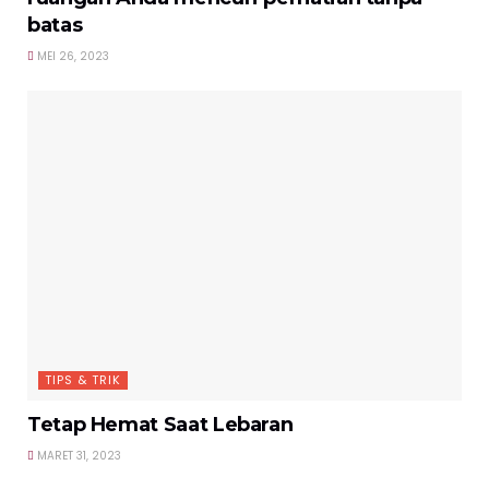
batas
MEI 26, 2023
TIPS & TRIK
Tetap Hemat Saat Lebaran
MARET 31, 2023