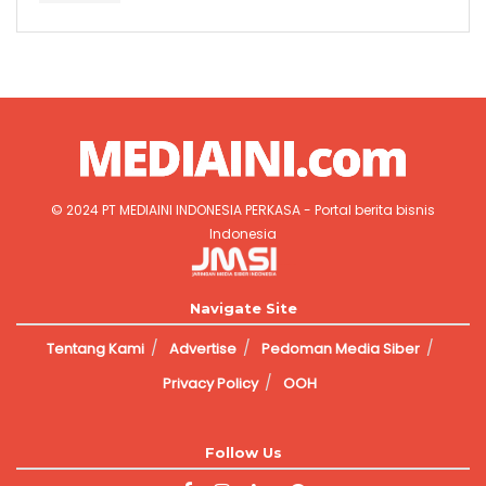
© 2024
PT MEDIAINI INDONESIA PERKASA
- Portal berita bisnis
Indonesia
Jasa Pembuatan Website
Navigate Site
Tentang Kami
Advertise
Pedoman Media Siber
Privacy Policy
OOH
Follow Us