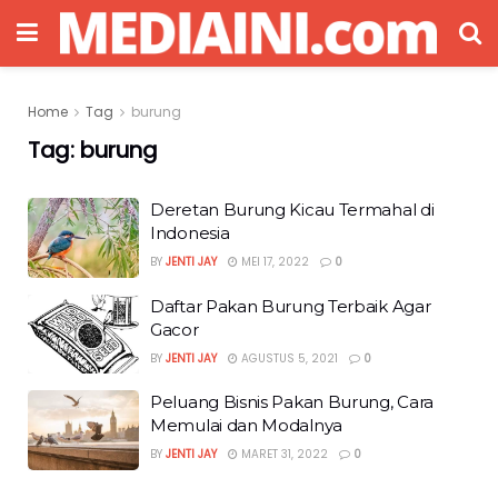
Home
Tag
burung
Tag:
burung
Deretan Burung Kicau Termahal di
Indonesia
BY
JENTI JAY
MEI 17, 2022
0
Daftar Pakan Burung Terbaik Agar
Gacor
BY
JENTI JAY
AGUSTUS 5, 2021
0
Peluang Bisnis Pakan Burung, Cara
Memulai dan Modalnya
BY
JENTI JAY
MARET 31, 2022
0