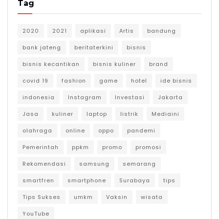
Tag
2020
2021
aplikasi
Artis
bandung
bank jateng
beritaterkini
bisnis
bisnis kecantikan
bisnis kuliner
brand
covid 19
fashion
game
hotel
ide bisnis
indonesia
Instagram
Investasi
Jakarta
Jasa
kuliner
laptop
listrik
Mediaini
olahraga
online
oppo
pandemi
Pemerintah
ppkm
promo
promosi
Rekomendasi
samsung
semarang
smartfren
smartphone
Surabaya
tips
Tips Sukses
umkm
Vaksin
wisata
YouTube