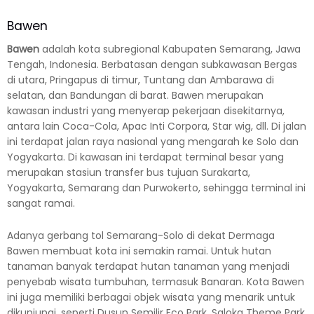
Bawen
Bawen
adalah kota subregional Kabupaten Semarang, Jawa
Tengah, Indonesia. Berbatasan dengan subkawasan Bergas
di utara, Pringapus di timur, Tuntang dan Ambarawa di
selatan, dan Bandungan di barat. Bawen merupakan
kawasan industri yang menyerap pekerjaan disekitarnya,
antara lain Coca-Cola, Apac Inti Corpora, Star wig, dll. Di jalan
ini terdapat jalan raya nasional yang mengarah ke Solo dan
Yogyakarta. Di kawasan ini terdapat terminal besar yang
merupakan stasiun transfer bus tujuan Surakarta,
Yogyakarta, Semarang dan Purwokerto, sehingga terminal ini
sangat ramai.
Adanya gerbang tol Semarang-Solo di dekat Dermaga
Bawen membuat kota ini semakin ramai. Untuk hutan
tanaman banyak terdapat hutan tanaman yang menjadi
penyebab wisata tumbuhan, termasuk Banaran. Kota Bawen
ini juga memiliki berbagai objek wisata yang menarik untuk
dikunjungi, seperti Dusun Semilir Eco Park, Saloka Theme Park,