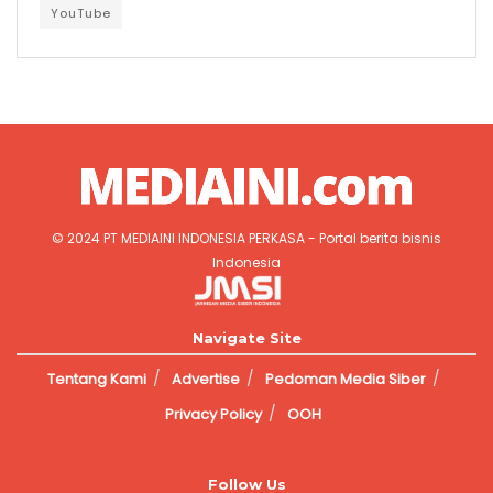
YouTube
© 2024
PT MEDIAINI INDONESIA PERKASA
- Portal berita bisnis
Indonesia
Jasa Pembuatan Website
Navigate Site
Tentang Kami
Advertise
Pedoman Media Siber
Privacy Policy
OOH
Follow Us