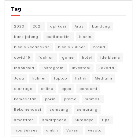
Tag
2020
2021
aplikasi
Artis
bandung
bank jateng
beritaterkini
bisnis
bisnis kecantikan
bisnis kuliner
brand
covid 19
fashion
game
hotel
ide bisnis
indonesia
Instagram
Investasi
Jakarta
Jasa
kuliner
laptop
listrik
Mediaini
olahraga
online
oppo
pandemi
Pemerintah
ppkm
promo
promosi
Rekomendasi
samsung
semarang
smartfren
smartphone
Surabaya
tips
Tips Sukses
umkm
Vaksin
wisata