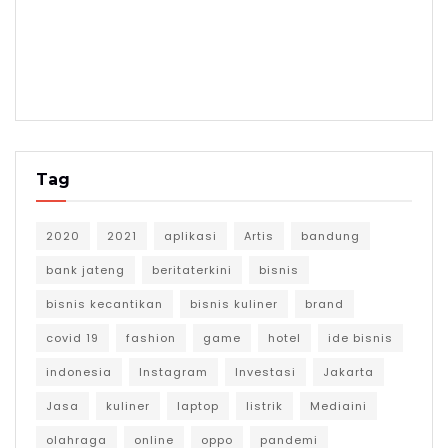
Tag
2020
2021
aplikasi
Artis
bandung
bank jateng
beritaterkini
bisnis
bisnis kecantikan
bisnis kuliner
brand
covid 19
fashion
game
hotel
ide bisnis
indonesia
Instagram
Investasi
Jakarta
Jasa
kuliner
laptop
listrik
Mediaini
olahraga
online
oppo
pandemi