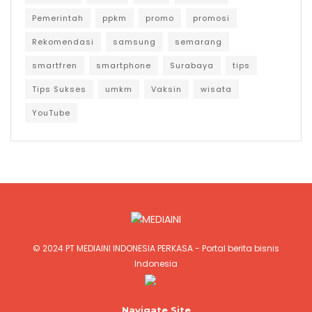
Pemerintah
ppkm
promo
promosi
Rekomendasi
samsung
semarang
smartfren
smartphone
Surabaya
tips
Tips Sukses
umkm
Vaksin
wisata
YouTube
© 2024
PT MEDIAINI INDONESIA PERKASA
- Portal berita bisnis
Indonesia
Jasa Pembuatan Website
Navigate Site