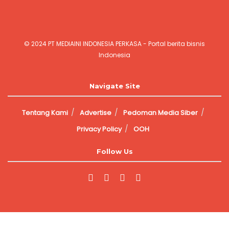
© 2024
PT MEDIAINI INDONESIA PERKASA
- Portal berita bisnis
Indonesia
Jasa Pembuatan Website
Navigate Site
Tentang Kami
Advertise
Pedoman Media Siber
Privacy Policy
OOH
Follow Us