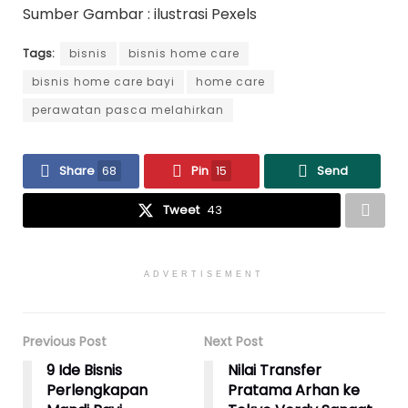
Sumber Gambar : ilustrasi Pexels
Tags:
bisnis
bisnis home care
bisnis home care bayi
home care
perawatan pasca melahirkan
Share
68
Pin
15
Send
Tweet
43
ADVERTISEMENT
Previous Post
Next Post
9 Ide Bisnis
Nilai Transfer
Perlengkapan
Pratama Arhan ke