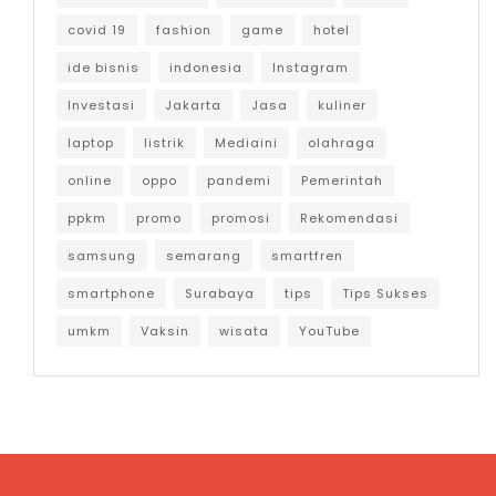
covid 19
fashion
game
hotel
ide bisnis
indonesia
Instagram
Investasi
Jakarta
Jasa
kuliner
laptop
listrik
Mediaini
olahraga
online
oppo
pandemi
Pemerintah
ppkm
promo
promosi
Rekomendasi
samsung
semarang
smartfren
smartphone
Surabaya
tips
Tips Sukses
umkm
Vaksin
wisata
YouTube